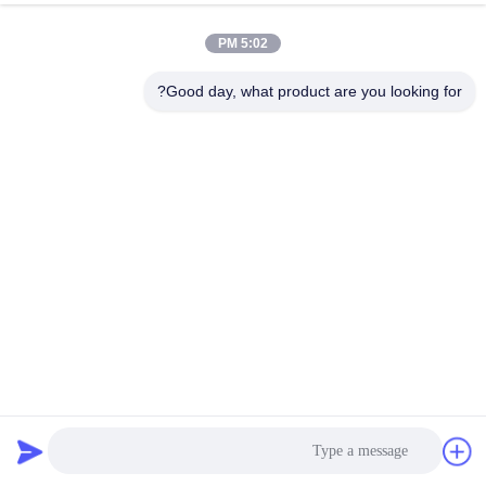
کنترل
5:02 PM
کیفیت
Good day, what product are you looking for?
با
ما
تماس
ارسال
بگیرید
اخبار
درخواست
نقل قول
60 * 40 سانتی متر تونل 1.5KW 160KV X Ray Scanner
X Ray Baggage Scanner
2021-04-19
31 نظرات
نقشه