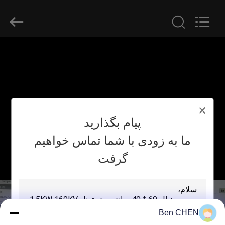
SHENZHEN
SECURITY
ELECTRONIC
EQUIPMENT
CO.,
LIMITED.
All
Rights
صفحه
Reserved.
اصلی
محصولات
پیام بگذارید
درباره
ما به زودی با شما تماس خواهیم
ما
گرفت
تور
کارخانه
Ben CHEN