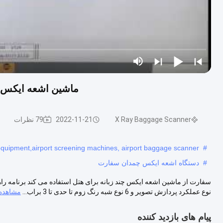
ماشین اشعه ایکس چمدان چند زبانه 0
X Ray Baggage Scanner
2022-11-21
79 نظرات
equipment,airport screening machines, airport baggage scanner
#
#
دستگاه اشعه ایکس چمدان سفارت
نوع عملکرد پردازش تصویر و 6 نوع شبه رنگ زوم تا حدی تا 3 براب...
مشاهده 
پیام های بازدید کننده