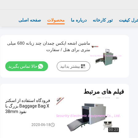
ترل کیفیت
تور کارخانه
درباره ما
محصولات
صفحه اصلی
ماشین اشعه ایکس چمدان چند زبانه 680 میلی
متری برای هتل / سفارت
بیشتر بدانید
حالا تماس بگیرید
فیلم های مرتبط
فرودگاه استفاده از اسکنر
Baggage Bag X بزرگ با
نفوذ 38mm
X Ray Baggage Scanner
2020-06-18
00:23