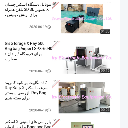
موبایل دستگاه اسکنر چمدان
X تصویر 3D 3D تلفن همراه
برای ارتش ، پلیس ،
X Ray Baggage Scanner
2020-06-19
01:35
500 GB Storage X Ray
Bag bag Airport SPX-6040
برای فرودگاه / زندان /
سفارت
X Ray Baggage Scanner
00:16
2020-06-19
0.2 مگابیت بر ثانیه کمربند
سرعت اسکنر Ray Bag، X
Ray Bag بازرسی سیستم
برای بسته بندی
X Ray Baggage Scanner
00:06
2020-06-19
بازرسی های امنیتی X اسکنر
Baggage Bag برای سازمان