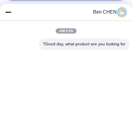
Ben CHEN
دسته بندی های محبوب
همه
6:55 AM
Baggage And Parcel
X Ray Baggage
Inspection
Scanner
Good day, what product are you looking for?
Under Vehicle
Walk Through Metal
Surveillance System
Detector
آشکارساز اتصال غیر
Explosives Detector
خطی
تجهیزات ایمنی راه
Bottle Liquid Scanner