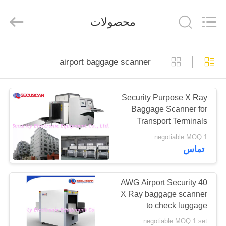
SHENZHEN
SECURITY
ELECTRONIC
محصولات
EQUIPMENT
CO.,
LIMITED.
All
Rights
صفحه
Reserved.
airport baggage scanner
اصلی
Security Purpose X Ray
محصولات
Baggage Scanner for
Transport Terminals
درباره
negotiable MOQ:1
تماس
ما
تور
40 AWG Airport Security
X Ray baggage scanner
کارخانه
to check luggage
security
negotiable MOQ:1 set