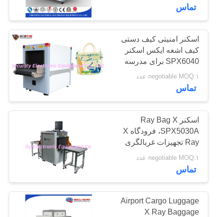
کنترل
تماس
کیفیت
اسکنر امنیتی کیف دستی
کیف اشعه ایکس اسکنر
با
SPX6040 برای مدرسه
ما
فرودگاه
negotiable MOQ:۱ عدد
تماس
تماس
بگیرید
اسکنر Ray Bag X
SPX5030A، فرودگاه X
اخبار
Ray تجهیزات غربالگری
کوچکترین اندازه تونل
negotiable MOQ:۱ عدد
درخواست
تماس
نقل قول
Airport Cargo Luggage
نقشه
X Ray Baggage