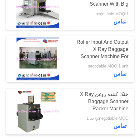
Scanner With Big
سایت
Tunnel Size 100*100cm
negotiable MOQ:1
تماس
PRIVACY
POLICY
Roller Input And Output
X Ray Baggage
Scanner Machine For
Shopping Mall , Offices
negotiable MOQ:1 unit
تماس
خنک کننده روغن X Ray
Baggage Scanner
Packer Machine
SPX5030C CE FCC
negotiable MOQ:واحد 1
ROHS Certified
تماس