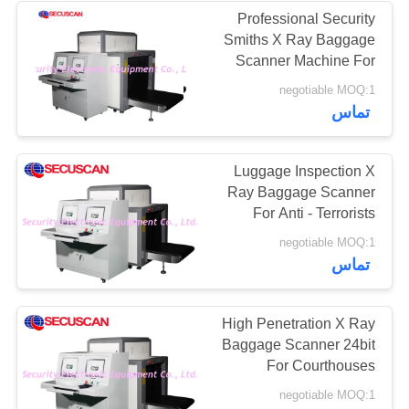
Professional Security
Smiths X Ray Baggage
Scanner Machine For
Courthouses
negotiable MOQ:1
تماس
Luggage Inspection X
Ray Baggage Scanner
For Anti - Terrorists
negotiable MOQ:1
تماس
High Penetration X Ray
Baggage Scanner 24bit
For Courthouses
negotiable MOQ:1