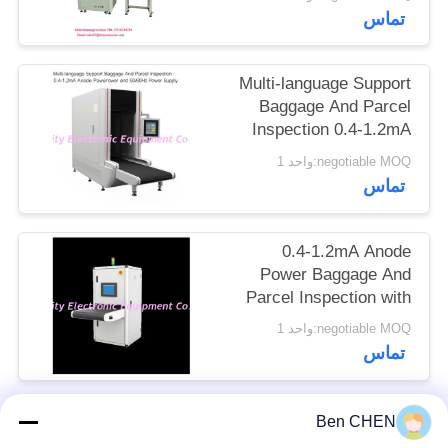
تماس
سایت
PRIVACY
Multi-language Support
Baggage And Parcel
POLICY
Inspection 0.4-1.2mA
Anode Power and
negotiable MOQ:واحد 1
50/60Hz Power Supply
تماس
0.4-1.2mA Anode
Power Baggage And
Parcel Inspection with
Multi-language
negotiable MOQ:واحد 1
Software Interface and
تماس
12 Months After
Services
Ben CHEN
دسته بندی های محبوب
همه