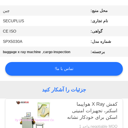
کنترل
محل منبع:
چین
کیفیت
نام تجاری:
SECUPLUS
با
گواهی:
CE ISO
ما
شماره مدل:
SPX5030A
تماس
برجسته:
,
baggage x ray machine
cargo inspection
بگیرید
تماس با ما!
اخبار
جزئیات را آشکار کنید
درخواست
کفش X Ray هواپیما
نقل قول
اسکنر، تجهیزات امنیتی
اسکن برای خودکار نشانه
سوزن
نقشه
negotiable MOQ:واحد 1