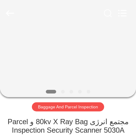
SHENZHEN
SECURITY
ELECTRONIC
EQUIPMENT
CO.,
LIMITED.
All
Rights
صفحه
Reserved.
اصلی
محصولات
درباره
ما
Baggage And Parcel Inspection
تور
کارخانه
مجتمع انرژی 80kv X Ray Bag و Parcel
Inspection Security Scanner 5030A