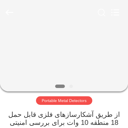
SHENZHEN
SECURITY
ELECTRONIC
EQUIPMENT
CO.,
LIMITED.
All
Rights
صفحه
Reserved.
اصلی
محصولات
درباره
ما
Portable Metal Detectors
تور
کارخانه
از طریق آشکارسازهای فلزی قابل حمل
18 منطقه 10 وات برای بررسی امنیتی