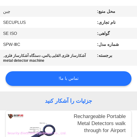
کنترل
محل منبع:
چین
کیفیت
نام تجاری:
SECUPLUS
با
گواهی:
SE ISO
ما
شماره مدل:
SPW-ⅢC
تماس
برجسته:
,
آشکارساز فلزی القایی پالس، دستگاه آشکارساز فلزی
metal detector machine
بگیرید
تماس با ما!
اخبار
جزئیات را آشکار کنید
درخواست
نقل قول
Rechargeable Portable
Metal Detectors walk
through for Airport
نقشه