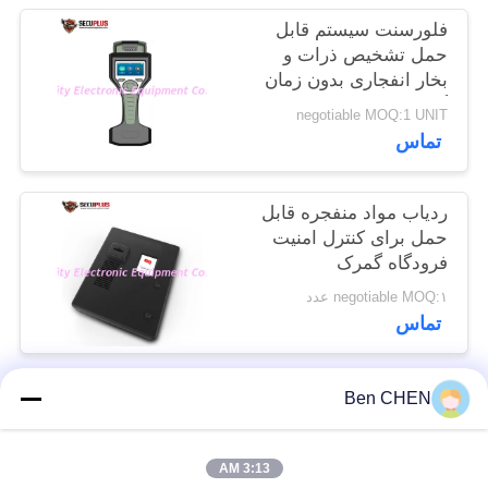
سایت
فلورسنت سیستم قابل
حمل تشخیص ذرات و
بخار انفجاری بدون زمان
PRIVACY
گرم شدن
negotiable MOQ:1 UNIT
POLICY
تماس
ردیاب مواد منفجره قابل
حمل برای کنترل امنیت
فرودگاه گمرک
negotiable MOQ:۱ عدد
تماس
Ben CHEN
دسته بندی های محبوب
همه
3:13 AM
Baggage And Parcel
X Ray Baggage