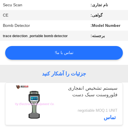
کنترل
نام تجاری:
Secu Scan
کیفیت
گواهی:
CE
Bomb Detector
Model Number:
با
برجسته:
,
trace detection
portable bomb detector
ما
تماس
تماس با ما!
بگیرید
جزئیات را آشکار کنید
اخبار
سیستم تشخیص انفجاری
فلوروسنت سبک دست
درخواست
نقل قول
negotiable MOQ:1 UNIT
تماس
نقشه