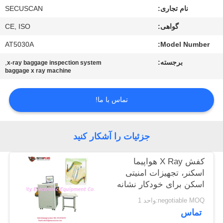
کنترل
نام تجاری:
SECUSCAN
کیفیت
گواهی:
CE, ISO
AT5030A
Model Number:
با
برجسته:
,
x-ray baggage inspection system
ما
baggage x ray machine
تماس
تماس با ما!
بگیرید
اخبار
جزئیات را آشکار کنید
کفش X Ray هواپیما
درخواست
اسکنر، تجهیزات امنیتی
اسکن برای خودکار نشانه
نقل قول
سوزن
negotiable MOQ:واحد 1
تماس
نقشه