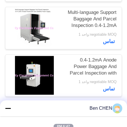
سایت
Multi-language Support
Baggage And Parcel
PRIVACY
Inspection 0.4-1.2mA
Anode Power and
POLICY
negotiable MOQ:واحد 1
50/60Hz Power Supply
تماس
0.4-1.2mA Anode
Power Baggage And
Parcel Inspection with
Multi-language
negotiable MOQ:واحد 1
Software Interface and
تماس
12 Months After
Services
Ben CHEN
دسته بندی های محبوب
همه
6:47 PM