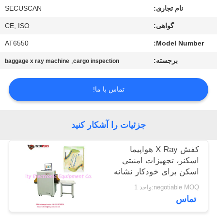
کنترل
نام تجاری:
SECUSCAN
کیفیت
گواهی:
CE, ISO
AT6550
Model Number:
با
برجسته:
,
baggage x ray machine
cargo inspection
ما
تماس
تماس با ما!
بگیرید
جزئیات را آشکار کنید
اخبار
کفش X Ray هواپیما
اسکنر، تجهیزات امنیتی
درخواست
اسکن برای خودکار نشانه
نقل قول
سوزن
negotiable MOQ:واحد 1
تماس
نقشه