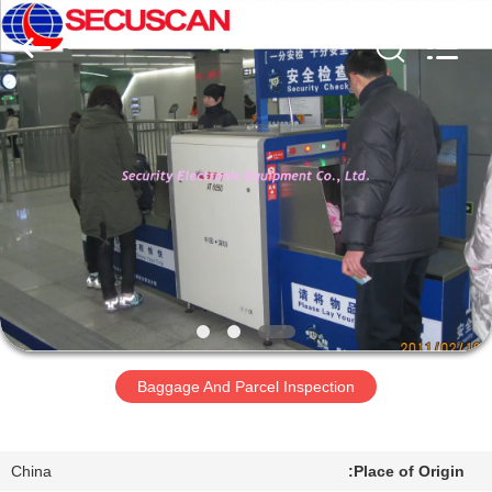
SHENZHEN
SECURITY
ELECTRONIC
EQUIPMENT
CO.,
LIMITED.
All
Rights
صفحه
Reserved.
اصلی
محصولات
درباره
ما
Baggage And Parcel Inspection
تور
کارخانه
China
Place of Origin: