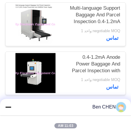
سایت
Multi-language Support
Baggage And Parcel
Inspection 0.4-1.2mA
PRIVACY
Anode Power and
negotiable MOQ:واحد 1
POLICY
50/60Hz Power Supply
تماس
0.4-1.2mA Anode
Power Baggage And
Parcel Inspection with
Multi-language
negotiable MOQ:واحد 1
Software Interface and
تماس
12 Months After
Services
Ben CHEN
دسته بندی های محبوب
همه
11:03 AM
Baggage And Parcel
X Ray Baggage