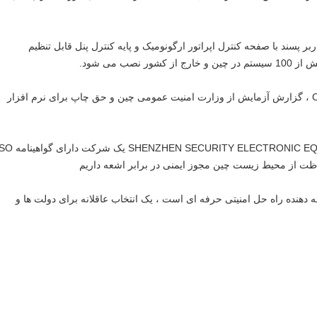
پسند با صفحه کنترل اپراتور ارگونومیک و پایه کنترل پنل قابل تنظیم
صب می شود.
محصولات مارک دار گواهینامه CE ، گزارش آزمایش از وزارت امنیت عمومی چین و حق چاپ برای نرم افزار
به عنوان یک تولید کننده SHENZHEN SECURITY ELECTRONIC EQUIPMENT CO.، LTD یک 
SECUPLUS X-ray Patce یک ارائه دهنده راه حل امنیتی حرفه ای است ، یک انتخاب عاقلانه برای دولت ها و