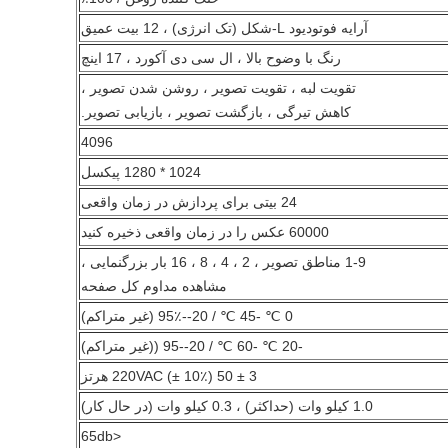
آرایه فوتودیود L-شکل (تک انرژی) ، 12 بیت عمیق
رنگ با وضوح بالا ، ال سی دی آکورد ، 17 اینچ
تقویت لبه ، تقویت تصویر ، روشن شدن تصویر ،
کاهش تیرگی ، بازگشت تصویر ، بازیابی تصویر.
4096
1024 * 1280 پیکسل
24 بیتی برای پردازش در زمان واقعی
60000 عکس را در زمان واقعی ذخیره کنید
1-9 مناطق تصویر ، 2 ، 4 ، 8 ، 16 بار بزرگنمایی ،
مشاهده مداوم کل صفحه
0 ℃ -45 ℃ / 20--95٪ (غیر متراکم)
-20 ℃ -60 ℃ / 20--95 ((غیر متراکم)
220VAC (± 10٪) 50 ± 3 هرتز
1.0 کیلو وات (حداکثر) ، 0.3 کیلو وات (در حال کار)
<65db