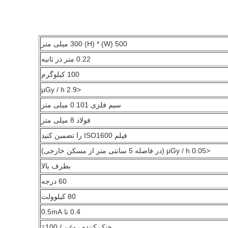
500 (W) * 300 (H) میلی متر
0.22 متر در ثانیه
100 کیلوگرم
<2.9 μGy / h
سیم فلزی 0.101 میلی متر
فولاد 8 میلی متر
فیلم ISO1600 را تضمین کنید
<0.05 μGy / h (در فاصله 5 سانتی متر از مسکن خارجی)
بطرف بالا
60 درجه
80 کیلوولت
0.4 تا 0.5mA
خنک کننده روغن / 100٪