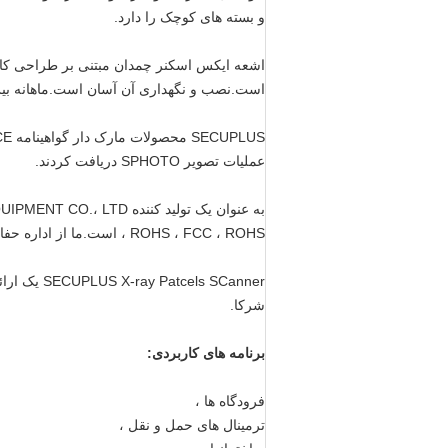
و بسته های کوچک را دارد.
اشعه ایکس اسکنر چمدان مبتنی بر طراحی کاربر 
است.نصب و نگهداری آن آسان است.ماهانه بیش از 100 سیستم در چین و خارج از کشور ن
SECUPLUS
عملیات تصویر SPHOTO دریافت کردند.
، ROHS ، FCC ، ROHS است.ما از اداره حفاظت از محیط زیست چین مجوز ایمنی در برابر اشعه داریم
ls SCanner
شرکا.
برنامه های کاربردی:
فرودگاه ها ،
ترمینال های حمل و نقل ،