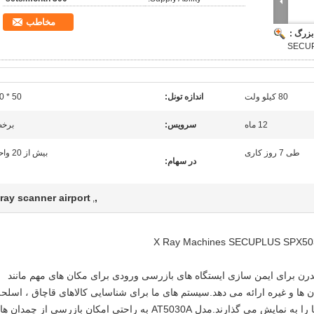
مخاطب
بزرگ :
80 کیلو ولت
اندازه تونل:
50 * 30
12 ماه
سرویس:
برخ
طی 7 روز کاری
بیش از 20 واحد
در سهام:
ray scanner airport
,
,
ری مدرن برای ایمن سازی ایستگاه های بازرسی ورودی برای مکان های مهم مانند
ن ها و غیره ارائه می دهد.سیستم های ما برای شناسایی کالاهای قاچاق ، اسلحه
، وسایل خطرناک و غیرقانونی ، بارها و بسته ها را به نمایش می گذارند.مدل AT5030A به راحتی امکان بازرسی از چمدان ها