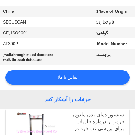
کنترل
China
Place of Origin:
کیفیت
نام تجاری:
SECUSCAN
با
گواهی:
CE, ISO9001
ما
AT300P
Model Number:
تماس
برجسته:
,
walkthrough metal detectors
walk through detectors
بگیرید
تماس با ما!
اخبار
جزئیات را آشکار کنید
درخواست
نقل قول
سنسور دمای بدن مادون
قرمز از دروازه فلزیاب
برای بررسی تب فرد در
نقشه