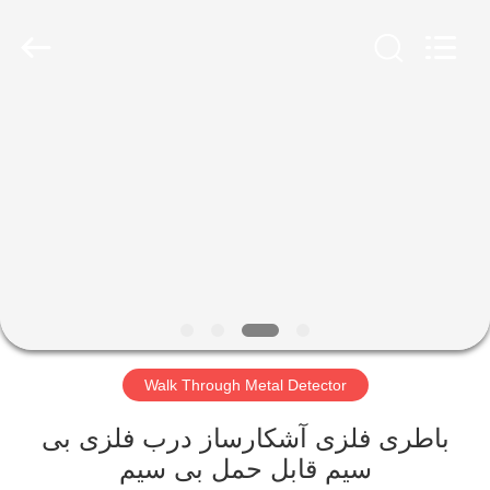
SHENZHEN
SECURITY
ELECTRONIC
EQUIPMENT
CO.,
LIMITED.
All
Rights
صفحه
Reserved.
اصلی
محصولات
درباره
ما
Walk Through Metal Detector
تور
کارخانه
باطری فلزی آشکارساز درب فلزی بی
سیم قابل حمل بی سیم