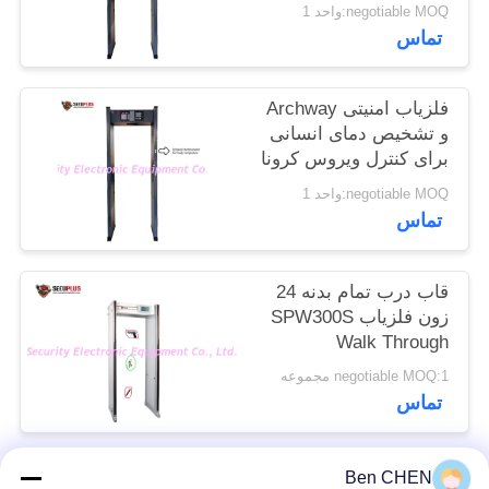
هتل عبور می کند
negotiable MOQ:واحد 1
سایت
تماس
PRIVACY
فلزیاب امنیتی Archway
POLICY
و تشخیص دمای انسانی
برای کنترل ویروس کرونا
در ورودی اداره دولتی
negotiable MOQ:واحد 1
تماس
قاب درب تمام بدنه 24
زون فلزیاب SPW300S
Walk Through
negotiable MOQ:1 مجموعه
تماس
Ben CHEN