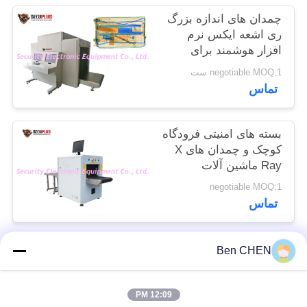
سایت
چمدان های اندازه بزرگ
ری اشعه ایکس نرم
افزار هوشمند برای
PRIVACY
اماکن دارای ترافیک
negotiable MOQ:1 ست
POLICY
سنگین
تماس
بسته های امنیتی فرودگاه
کوچک و چمدان های X
Ray ماشین آلات
SECUPLUS SPX5030A
negotiable MOQ:1
تماس
Ben CHEN
دسته بندی های محبوب
همه
12:09 PM
Baggage And Parcel
X Ray Baggage