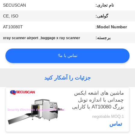
کنترل
نام تجاری:
SECUSCAN
کیفیت
گواهی:
CE, ISO
AT10080T
Model Number:
با
برجسته:
,
xray scanner airport
baggage x ray scanner
ما
تماس
تماس با ما!
بگیرید
جزئیات را آشکار کنید
اخبار
ماشین های اشعه ایکس
چمدانی با اندازه تونل
درخواست
بزرگ AT10080 با کارایی
نقل قول
بالا
negotiable MOQ:1
تماس
نقشه